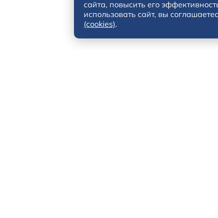
сайта, повысить его эффективност
использовать сайт, вы соглашаете
(cookies)
.
рес
Телефон
 Санкт-Петербург, Портовая улица, 15Б, 2-Н
8-812-703-01-01