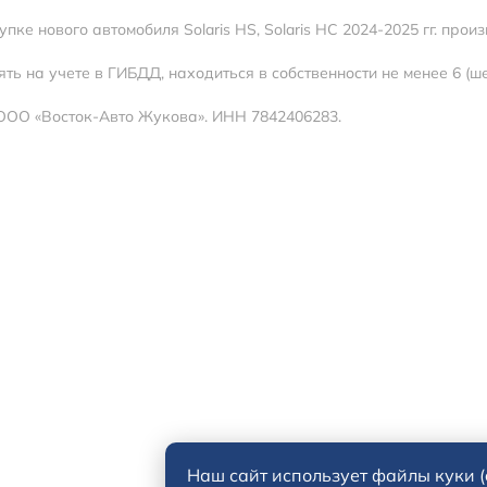
ке нового автомобиля Solaris HS, Solaris HC 2024-2025 гг. про
ь на учете в ГИБДД, находиться в собственности не менее 6 (ше
ООО «Восток-Авто Жукова». ИНН 7842406283.
Наш сайт использует файлы куки (