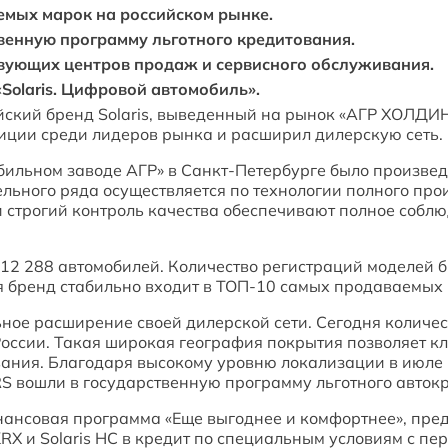
аемых марок на российском рынке.
венную программу льготного кредитования.
твующих центров продаж и сервисного обслуживания.
Solaris. Цифровой автомобиль».
йский бренд Solaris, выведенный на рынок «АГР ХОЛДИН
иции среди лидеров рынка и расширил дилерскую сеть.
бильном заводе АГР» в Санкт-Петербурге было произведе
ьного ряда осуществляется по технологии полного про
и строгий контроль качества обеспечивают полное соб
12 288 автомобилей. Количество регистраций моделей б
я бренд стабильно входит в ТОП-10 самых продаваемых
ьное расширение своей дилерской сети. Сегодня количе
России. Такая широкая география покрытия позволяет к
ания. Благодаря высокому уровню локализации в июле 2
S вошли в государственную программу льготного авток
ансовая программа «Еще выгоднее и комфортнее», пре
is KRX и Solaris HC в кредит по специальным условиям с п