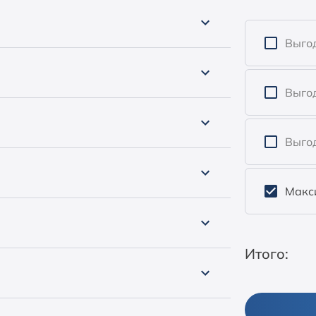
Выгод
Выго
Выгод
Макс
Итого: