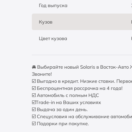
Год выпуска
Кузов
Цвет кузова
🚘 Выбирайте новый Solaris в Восток-Авт
Звоните!
☑️ Выгодно в кредит. Низкие ставки. Перв
☑️ Беспроцентная рассрочка на 4 года!
☑️ Автомобиль с полным НДС
☑️Тrаdе-in на Ваших условиях
☑️ Выдача за один день.
☑️ Спецусловия на обслуживание автомоб
☑️ Подарки при покупке.