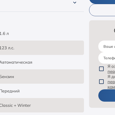
1.6 л
Ваше 
123 л.с.
Телеф
Автоматическая
Я о
пер
Бензин
Я 
пер
ко
Передний
Classic + Winter