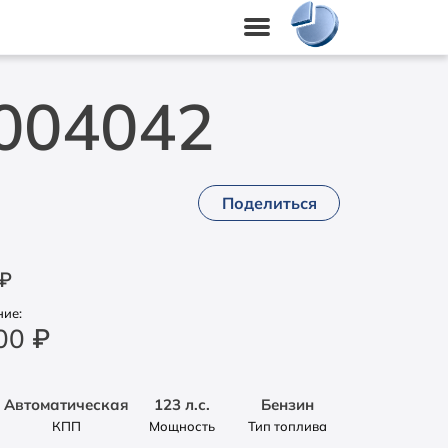
004042
Поделиться
₽
ие:
000
₽
Автоматическая
123 л.с.
Бензин
КПП
Мощность
Тип топлива