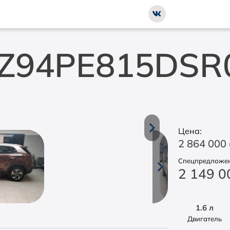
C Z94PE815DSR
Цена:
2 864 000
Спецпредложен
2 149 
1.6 л
Двигатель