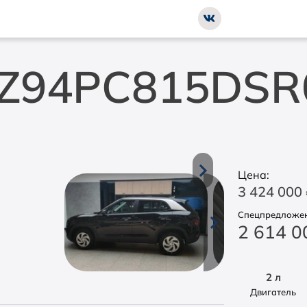
C Z94PC815DS
Цена:
3 424 000
Спецпредложен
2 614 
2 л
Двигатель