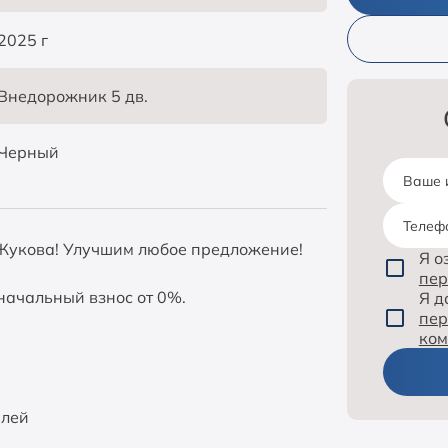
2025 г
Внедорожник 5 дв.
Черный
Ваше 
Телеф
о Жукова! Улучшим любое предложение!
Я о
пер
оначальный взнос от 0%.
Я 
пер
ко
илей