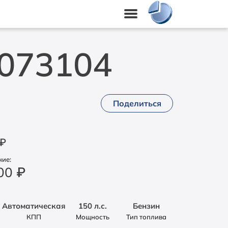
R073104
Поделиться
₽
ие:
000
₽
Автоматическая
150 л.с.
Бензин
КПП
Мощность
Тип топлива