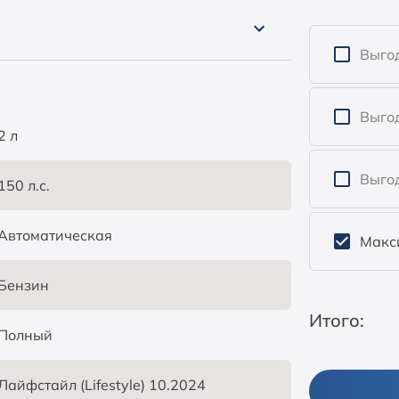
Выгод
Выго
2 л
Выгод
150 л.с.
Автоматическая
Макс
Бензин
Итого:
Полный
Лайфстайл (Lifestyle) 10.2024