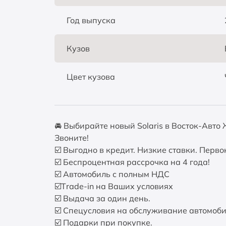
Год выпуска
Кузов
Цвет кузова
🚘 Выбирайте новый Solaris в Восток-Авт
Звоните!
☑️ Выгодно в кредит. Низкие ставки. Перв
☑️ Беспроцентная рассрочка на 4 года!
☑️ Автомобиль с полным НДС
☑️Тrаdе-in на Ваших условиях
☑️ Выдача за один день.
☑️ Спецусловия на обслуживание автомоб
☑️ Подарки при покупке.