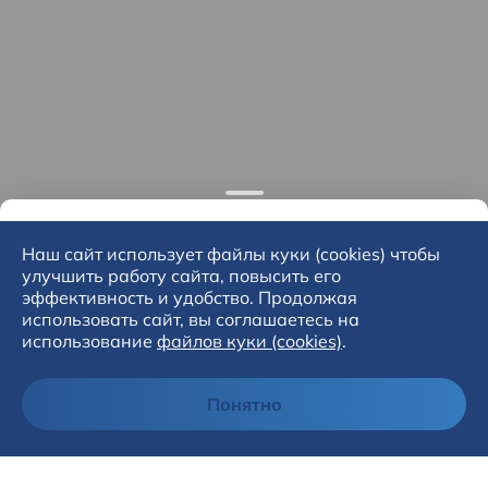
Наш сайт использует файлы куки (cookies) чтобы
улучшить работу сайта, повысить его
эффективность и удобство. Продолжая
использовать сайт, вы соглашаетесь на
использование
файлов куки (cookies)
.
Понятно